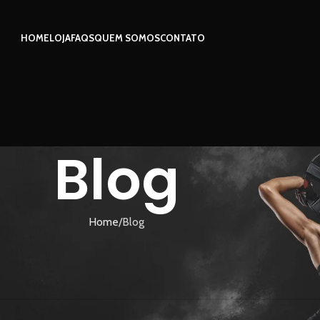
HOME
LOJA
FAQS
QUEM SOMOS
CONTATO
Blog
Home
Blog
isa ajude a encontrar um post relacionado.