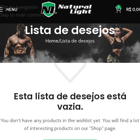
Skip to navigation
0
MENU
R$
0,0
Skip to main content
Lista de desejos
Home
Lista de desejos
Esta lista de desejos está
vazia.
You don't have any products in the wishlist yet. You will find a lot
of interesting products on our "Shop" page.