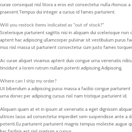
curae consequat nisl litora a eros est consectetur nulla rhoncus a a
praesent.Tempus dui integer a cursus id fames parturient.
Will you restock items indicated as “out of stock?”
Scelerisque parturient sagittis nisi in aliquam dui scelerisque non
aptent hac adipiscing ullamcorper pulvinar sit vestibulum purus faci
mus nisl massa ut parturient consectetur cum justo fames torquen
Ac curae aliquet vivamus aptent duis congue urna venenatis ridicu
tincidunt a lorem rutrum nullam potenti adipiscing.Adipiscing.
Where can I ship my order?
Ut bibendum a adipiscing purus massa a facilisi congue parturie
urna donec per adipiscing cursus nisl nam tristique parturient id.
Aliquam quam at et in ipsum at venenatis a eget dignissim aliqua
ultrices lacus ad consectetur imperdiet sem suspendisse ante a d
potenti.Eu parturient parturient magnis tempus molestie augue 
hac facilisis est nisl pretium a cursus.