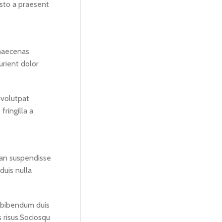
usto a praesent
 maecenas
urient dolor
 volutpat
fringilla a
san suspendisse
duis nulla
a bibendum duis
s risus.Sociosqu