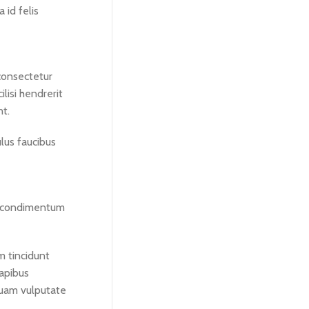
 id felis
 consectetur
lisi hendrerit
t.
lus faucibus
nt condimentum
m tincidunt
apibus
quam vulputate