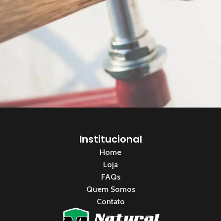
Netus eu mollis hac dignis
Furniture
Institucional
Home
Loja
FAQs
Quem Somos
Contato