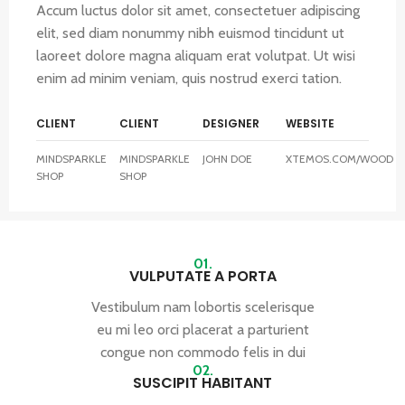
Accum luctus dolor sit amet, consectetuer adipiscing
elit, sed diam nonummy nibh euismod tincidunt ut
laoreet dolore magna aliquam erat volutpat. Ut wisi
enim ad minim veniam, quis nostrud exerci tation.
CLIENT
CLIENT
DESIGNER
WEBSITE
MINDSPARKLE
MINDSPARKLE
JOHN DOE
XTEMOS.COM/WOOD
SHOP
SHOP
01.
VULPUTATE A PORTA
Vestibulum nam lobortis scelerisque
eu mi leo orci placerat a parturient
congue non commodo felis in dui
02.
SUSCIPIT HABITANT