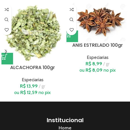
ANIS ESTRELADO 100gr
Especiarias
R$
8,99
gr
ALCACHOFRA 100gr
ou
R$
8,09
no pix
Especiarias
R$
13,99
gr
ou
R$
12,59
no pix
Institucional
Home