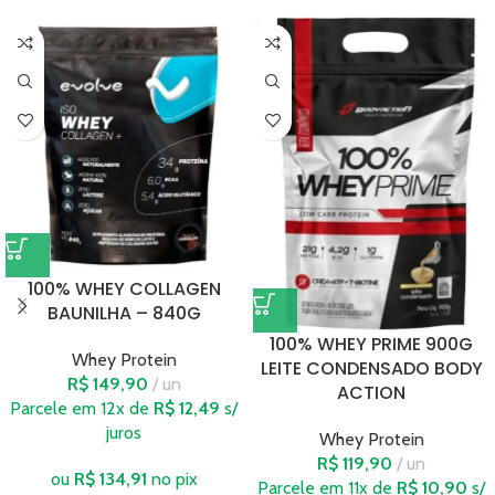
100% WHEY COLLAGEN
BAUNILHA – 840G
100% WHEY PRIME 900G
Whey Protein
LEITE CONDENSADO BODY
R$
149,90
un
ACTION
Parcele em 12x de
R$
12,49
s/
juros
Whey Protein
R$
119,90
un
ou
R$
134,91
no pix
Parcele em 11x de
R$
10,90
s/