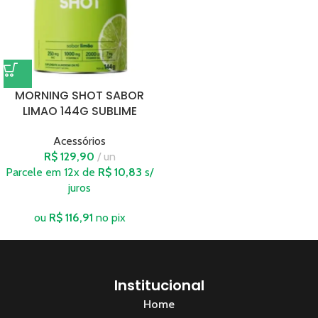
MORNING SHOT SABOR
LIMAO 144G SUBLIME
Acessórios
R$
129,90
un
Parcele em 12x de
R$
10,83
s/
juros
ou
R$
116,91
no pix
Institucional
Home