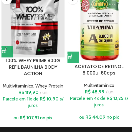
100% WHEY PRIME 900G
ACETATO DE RETINOL
REFIL BAUNILHA BODY
8.000ui 60cps
ACTION
Multivitamínico
Multivitamínico
,
Whey Protein
R$
48,99
un
R$
119,90
un
Parcele em 4x de
R$
12,25
s/
Parcele em 11x de
R$
10,90
s/
juros
juros
ou
R$
44,09
no pix
ou
R$
107,91
no pix