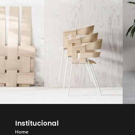
Accessories
Imperdiet mauris a nontin
P
Institucional
Home