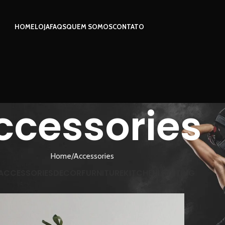
HOME
LOJA
FAQS
QUEM SOMOS
CONTATO
ccessories
Home
Accessories
ACCESSORIES
DECOR
FURNITURE
KITCHEN
LIGHTING