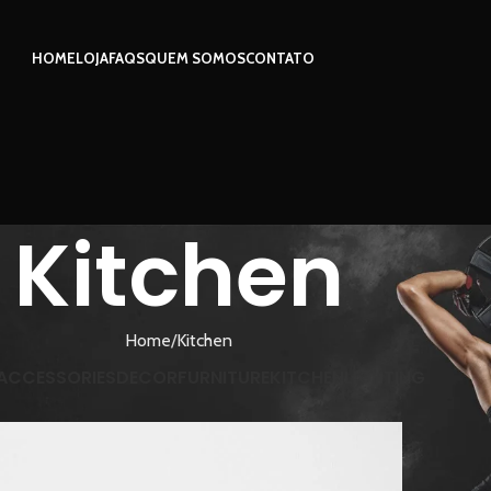
HOME
LOJA
FAQS
QUEM SOMOS
CONTATO
Kitchen
Home
Kitchen
ACCESSORIES
DECOR
FURNITURE
KITCHEN
LIGHTING