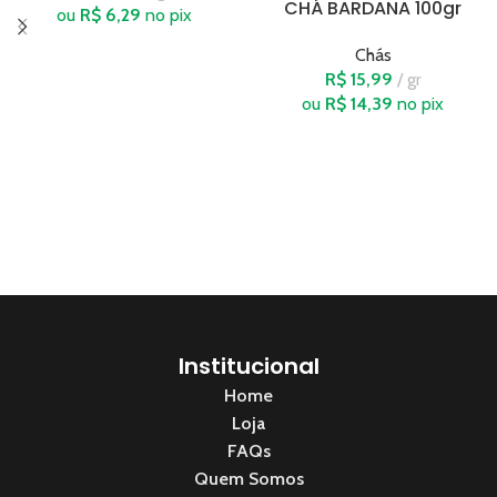
CHÁ BARDANA 100gr
ou
R$
6,29
no pix
Chás
R$
15,99
gr
ou
R$
14,39
no pix
Institucional
Home
Loja
FAQs
Quem Somos