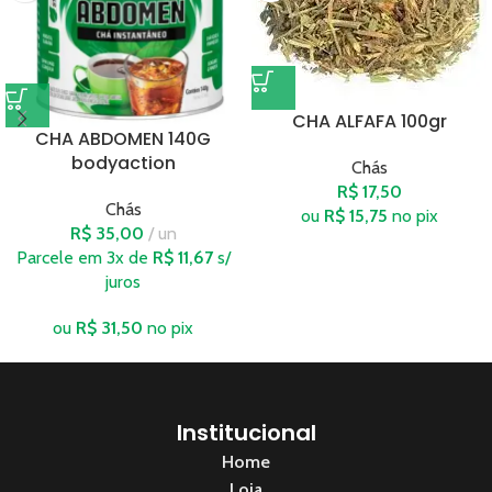
CHA ALFAFA 100gr
CHA ABDOMEN 140G
bodyaction
Chás
R$
17,50
Chás
ou
R$
15,75
no pix
R$
35,00
un
Parcele em 3x de
R$
11,67
s/
juros
ou
R$
31,50
no pix
Institucional
Home
Loja