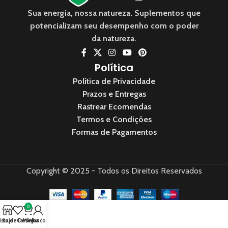
Sua energia, nossa natureza. Suplementos que
potencializam seu desempenho com o poder
da natureza.
Política
Política de Privacidade
Prazos e Entregas
Rastrear Ecomendas
Termos e Condições
Formas de Pagamentos
Copyright © 2025 - Todos os Direitos Reservados
0
ista de Desejos
Loja
Carrinho
Minha conta