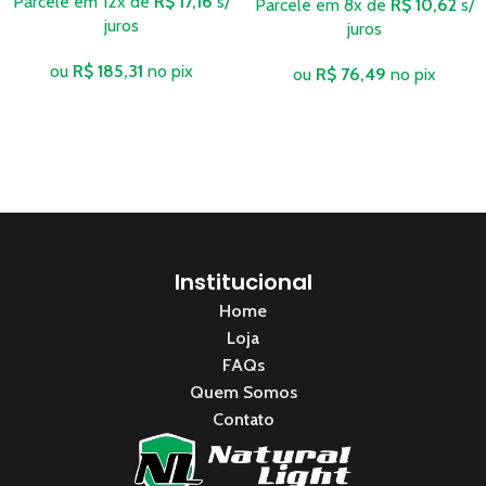
Parcele em 12x de
R$
17,16
s/
Parcele em 8x de
R$
10,62
s/
juros
juros
ou
R$
185,31
no pix
ou
R$
76,49
no pix
Institucional
Home
Loja
FAQs
Quem Somos
Contato