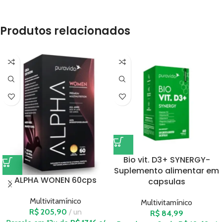
Produtos relacionados
Bio vit. D3+ SYNERGY-
Suplemento alimentar em
ALPHA WONEN 60cps
capsulas
Multivitamínico
Multivitamínico
R$
205,90
un
R$
84,99