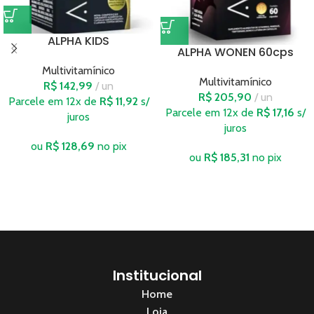
ALPHA KIDS
ALPHA WONEN 60cps
Multivitamínico
Multivitamínico
R$
142,99
un
R$
205,90
un
Parcele em 12x de
R$
11,92
s/
Parcele em 12x de
R$
17,16
s/
juros
juros
ou
R$
128,69
no pix
ou
R$
185,31
no pix
Institucional
Home
Loja