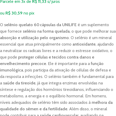
Parcele em 3x de
R$
11,33
s/ juros
ou
R$
30,59
no pix
O
selênio quelato 60 cápsulas da UNILIFE
é um suplemento
que fornece
selênio na forma quelada
, o que pode melhorar sua
absorção e utilização pelo organismo
. O selênio é um mineral
essencial que atua principalmente como
antioxidante
, ajudando
a neutralizar os radicais livres e a reduzir o estresse oxidativo, o
que pode
proteger células e tecidos contra danos e
envelhecimento precoce
. Ele é importante para a
função
imunológica
, pois participa da ativação de células de defesa e
da resposta a infecções. O selênio também é fundamental para
a
saúde da tireoide
, já que integra enzimas envolvidas na
síntese e regulação dos hormônios tireoidianos, influenciando o
metabolismo, a energia e o equilíbrio hormonal. Em homens,
níveis adequados de selênio têm sido associados à
melhora da
qualidade do sêmen e da fertilidade
. Além disso, o mineral
pode contribuir para a
saúde cardiovascular
, auxiliando na