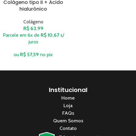
Colágeno tipo II + Ácido
hialurônico
Colágeno
R$
63,99
Parcele em 6x de
R$
10,67
s/
juros
ou
R$
57,59
no pix
Institucional
Home
Loja
FAQs
Quem Somos
Contato