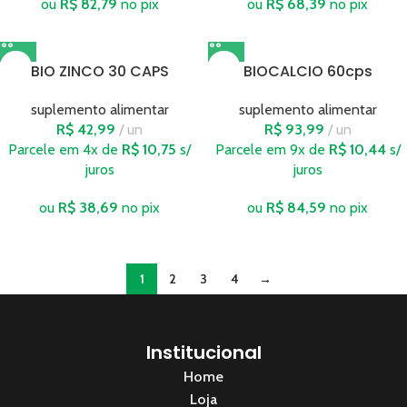
ou
R$
82,79
no pix
ou
R$
68,39
no pix
BIO ZINCO 30 CAPS
BIOCALCIO 60cps
suplemento alimentar
suplemento alimentar
R$
42,99
un
R$
93,99
un
Parcele em 4x de
R$
10,75
s/
Parcele em 9x de
R$
10,44
s/
juros
juros
ou
R$
38,69
no pix
ou
R$
84,59
no pix
1
2
3
4
→
Institucional
Home
Loja