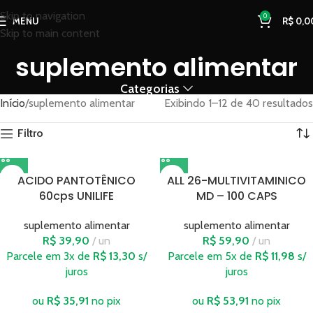
Skip to navigation
0
MENU
R$
0,0
Skip to main content
suplemento alimentar
Categorias
Início
suplemento alimentar
Exibindo 1–12 de 40 resultados
Filtro
ACIDO PANTOTÊNICO
ALL 26-MULTIVITAMINICO
60cps UNILIFE
MD – 100 CAPS
suplemento alimentar
suplemento alimentar
R$
39,90
un
R$
59,90
un
Parcele em 3x de
R$
13,30
s/
Parcele em 5x de
R$
11,98
s/
juros
juros
ou
R$
35,91
no pix
ou
R$
53,91
no pix