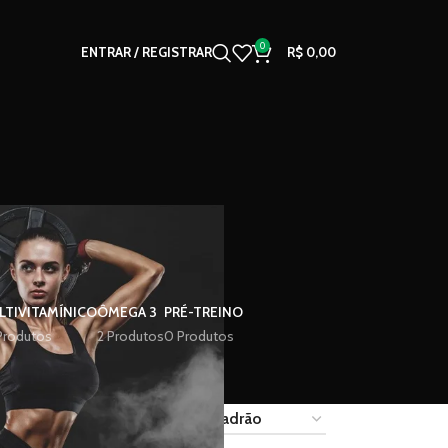
0
ENTRAR / REGISTRAR
R$
0,00
o
LTIVITAMÍNICO
ÔMEGA 3
PRÉ-TREINO
Produtos
2 Produtos
0 Produtos
18
24