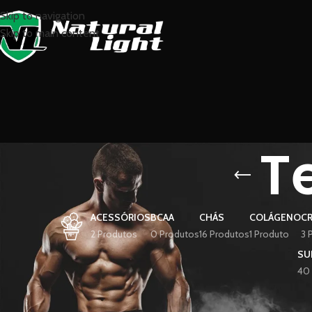
Skip to navigation
Skip to main content
T
ACESSÓRIOS
BCAA
CHÁS
COLÁGENO
CR
2 Produtos
0 Produtos
16 Produtos
1 Produto
3 
SU
40
FILTRAR POR PREÇO
Início
Termogênico