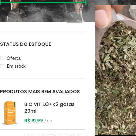
Preço:
R$ 10
—
R$ 40
FILTRAR
STATUS DO ESTOQUE
Oferta
Em stock
PRODUTOS MAIS BEM AVALIADOS
BIO VIT D3+K2 gotas
20ml
R$
91,99
un