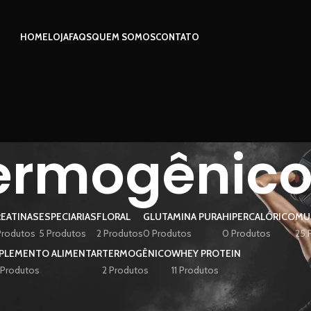
HOME
LOJA
FAQS
QUEM SOMOS
CONTATO
ermogênic
EATINAS
ESPECIARIAS
FLORAL
GLUTAMINA PURA
HIPERCALÓRICO
MU
Produtos
5 Produtos
2 Produtos
0 Produtos
0 Produtos
25 
PLEMENTO ALIMENTAR
TERMOGÊNICO
WHEY PROTEIN
 Produtos
2 Produtos
11 Produtos
Mostrar
9
12