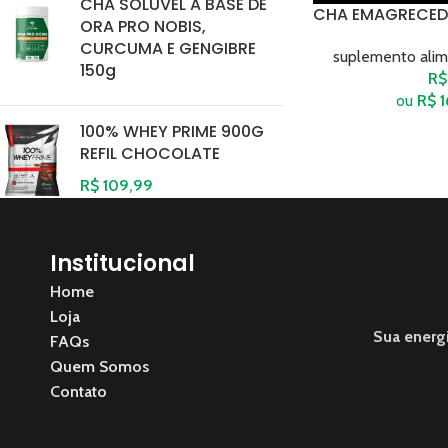
CHA SOLUVEL A BASE DE
CHA EMAGRECEDO
ORA PRO NOBIS,
CURCUMA E GENGIBRE
suplemento alim
150g
R$
ou
R$
1
100% WHEY PRIME 900G
REFIL CHOCOLATE
R$
109,99
Institucional
Home
Loja
Sua energ
FAQs
Quem Somos
Contato