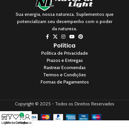
Sua energia, nossa natureza. Suplementos que
potencializam seu desempenho com o poder
da natureza.
Política
Política de Privacidade
Prazos e Entregas
Rastrear Ecomendas
Termos e Condições
Formas de Pagamentos
Copyright © 2025 - Todos os Direitos Reservados
0
Loja
Lista de Desejos
Filtros
Carrinho
Minha conta