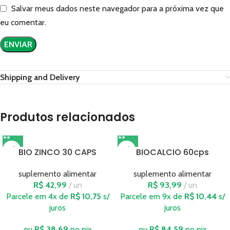
Salvar meus dados neste navegador para a próxima vez que
eu comentar.
Shipping and Delivery
Produtos relacionados
BIO ZINCO 30 CAPS
BIOCALCIO 60cps
suplemento alimentar
suplemento alimentar
R$
42,99
un
R$
93,99
un
Parcele em 4x de
R$
10,75
s/
Parcele em 9x de
R$
10,44
s/
juros
juros
ou
R$
38,69
no pix
ou
R$
84,59
no pix