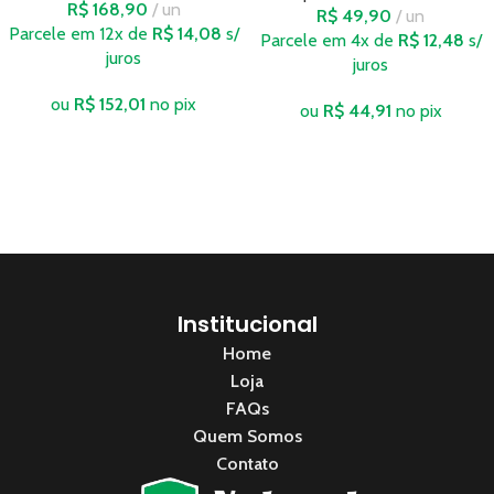
R$
168,90
un
R$
49,90
un
Parcele em 12x de
R$
14,08
s/
Parcele em 4x de
R$
12,48
s/
juros
juros
ou
R$
152,01
no pix
ou
R$
44,91
no pix
Institucional
Home
Loja
FAQs
Quem Somos
Contato