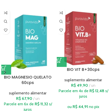
BIO VIT B+30cps
BIO MAGNESIO QUELATO
suplemento alimentar
60cps
R$
49,90
un
Parcele em 4x de
R$
12,48
s/
suplemento alimentar
juros
R$
67,90
un
Parcele em 6x de
R$
11,32
s/
ou
R$
44,91
no pix
juros