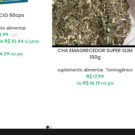
CIO 60cps
to alimentar
3,99
un
de
R$
10,44
s/ juros
CHA EMAGRECEDOR SUPER SLIM
4,59
no pix
100g
suplemento alimentar
,
Termogênico
R$
17,99
ou
R$
16,19
no pix