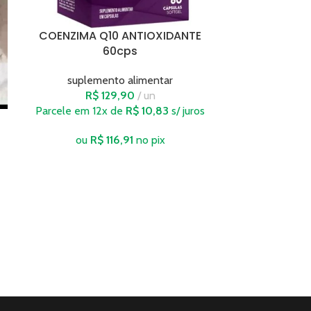
COENZIMA Q10 ANTIOXIDANTE
60cps
suplemento alimentar
R$
129,90
un
Parcele em 12x de
R$
10,83
s/ juros
ou
R$
116,91
no pix
COLAGENO B
suple
R
Parcele em 
ou