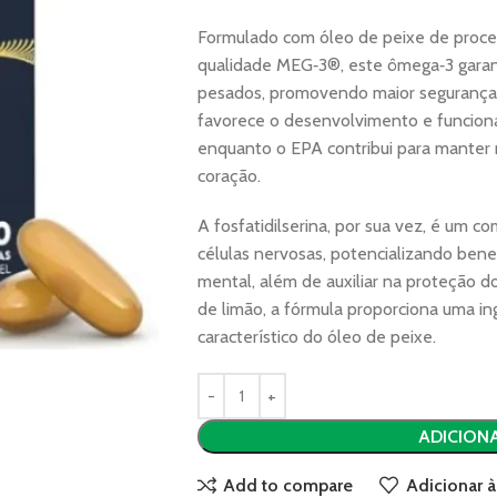
Formulado com óleo de peixe de proced
qualidade MEG‑3®, este ômega‑3 garan
pesados, promovendo maior segurança
favorece o desenvolvimento e funcion
enquanto o EPA contribui para manter n
coração.
A fosfatidilserina, por sua vez, é um
células nervosas, potencializando bene
mental, além de auxiliar na proteção d
de limão, a fórmula proporciona uma in
característico do óleo de peixe.
ADICION
Add to compare
Adicionar à