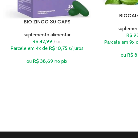
BIOCAL
BIO ZINCO 30 CAPS
suplemen
suplemento alimentar
R$
9
R$
42,99
un
Parcele em 9x 
Parcele em 4x de
R$
10,75
s/ juros
ou
R$
8
ou
R$
38,69
no pix