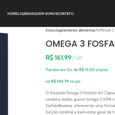
HOME
LOJA
FAQS
QUEM SOMOS
CONTATO
Início
suplemento alimentar
OMEGA 3 
OMEGA 3 FOSFA
R$
161,99
un
Parcele em 12x de
R$
13,50
s/ juros
ou
R$
145,79
no pix
O Puravida Ômega 3 Fosfatix 60 Cápsu
combina ácidos graxos ômega‑3 (EPA e
fosfatidilserina, oferecendo uma fórmu
função cerebral e bem‑estar geral de fo