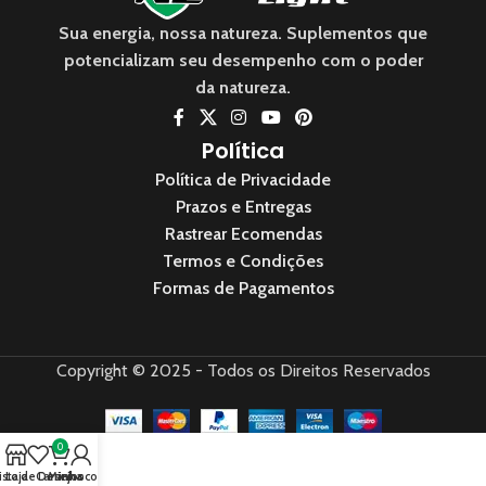
Sua energia, nossa natureza. Suplementos que
potencializam seu desempenho com o poder
da natureza.
Política
Política de Privacidade
Prazos e Entregas
Rastrear Ecomendas
Termos e Condições
Formas de Pagamentos
Copyright © 2025 - Todos os Direitos Reservados
0
ista de Desejos
Loja
Carrinho
Minha conta